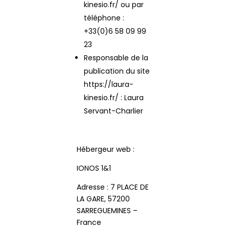
kinesio.fr/ ou par
certaines
fonctionnalités
téléphone :
disparaîtront
+33(0)6 58 09 99
du site Web.
23
Responsable de la
publication du site
Marketing
https://laura-
En partageant
votre intérêt et
kinesio.fr/ : Laura
votre
Servant-Charlier
comportement
lorsque vous
visitez notre
site, vous
Hébergeur web :
augmentez les
IONOS 1&1
chances de
voir du
Adresse : 7 PLACE DE
contenu et des
LA GARE, 57200
offres
SARREGUEMINES –
personnalisés.
France