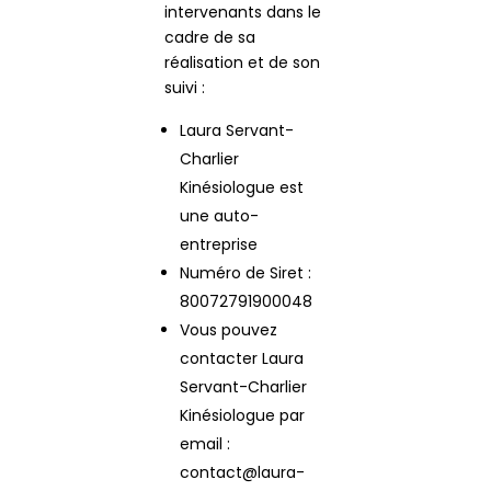
intervenants dans le
puissions
améliorer la
cadre de sa
fonctionnalité
réalisation et de son
et la structure
suivi :
du site Web,
en fonction
Laura Servant-
de la façon
Charlier
dont le site
Kinésiologue est
Web est
une auto-
utilisé.
entreprise
Numéro de Siret :
Experience
80072791900048
Afin que notre
Vous pouvez
site Web
contacter Laura
fonctionne
Servant-Charlier
aussi bien que
possible lors
Kinésiologue par
de votre visite.
email :
Si vous refusez
contact@laura-
ces cookies,