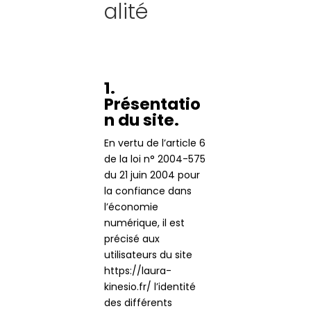
alité
1.
Présentatio
n du site.
Nécessaire
En vertu de l’article 6
Ces cookies ne
de la loi n° 2004-575
sont pas
du 21 juin 2004 pour
facultatifs. Ils
la confiance dans
sont
l’économie
nécessaires au
numérique, il est
fonctionnement
précisé aux
du site Web.
utilisateurs du site
https://laura-
kinesio.fr/ l’identité
Statistiques
des différents
Afin que nous